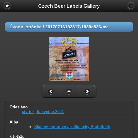
Czech Beer Labels Gallery
Úvodní stránka
/
20170716192317-1939c836-me
Odesláno
čtvrtek, 6. května 2021
Alba
Skalice minipivovar Skalický Budulínek
Návštěv