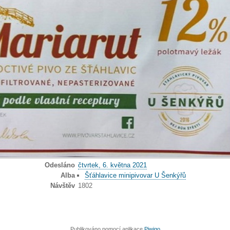
Odesláno
čtvrtek, 6. května 2021
Alba
Šťáhlavice minipivovar U Šenkýřů
Návštěv
1802
Publikováno pomocí aplikace
Piwigo