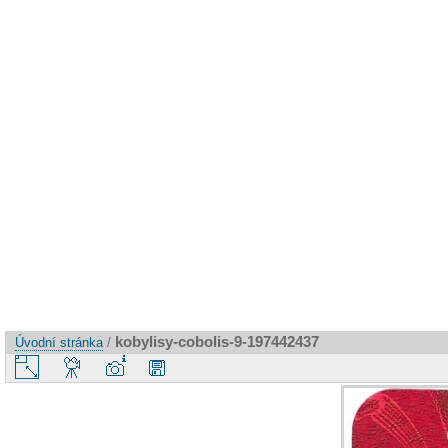
kobylisy-cobolis-9-197442437
Úvodní stránka
/