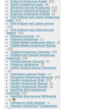
Drahouš minipivovar Kokeš
13
Dražič minipivovar Lipan
6
Dřevěnice pivovar Kumburský
10
Druztová minipivovar Radouš
18
Dubňany minipivovar Dubňák
3
Dvůr Králové nad Labem minipivovar
Safari
12
Dvůr Králové nad Labem pivovar
14
Dvůr Králové nad Labem pivovar
Tambor
53
Dymokury pivovar
4
Fojtovice minipivovar
1
Frýdek-Místek minipivovar Arthurs
2
Frýdek-Místek minipivovar Morava
19
Frýdlant minipivovar Zámecký
30
Frýdlant nad Ostravicí minipivovar
Podhorský
35
Frýdlant pivovar Zámecký
3
Frymburk minipivovar
3
Golčův Jeníkov pivovar Parostrojní
20
Hanušovice pivovar Holba
57
Harrachov minipivovar Novosad
25
Havířov minipivovar PHM
15
Havířov minipivovar Slezský
4
Havířov minipivovar Venuše
3
Havlíčkův Brod minipivovar
Čechovka
10
Havlíčkův Brod pivovar Měšťanský
79
Heřmanovy Sejfy (Rudnik)
6
Hlavatce minipivovar Transformátor