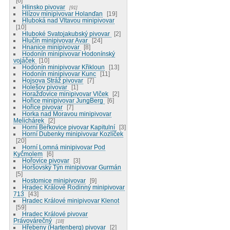
6
Hlinsko pivovar
91
Hlízov minipivovar Holanďan
19
Hluboká nad Vltavou minipivovar
10
Hluboké Svatojakubský pivovar
2
Hlučín minipivovar Avar
24
Hnanice minipivovar
8
Hodonín minipivovar Hodonínský
vojáček
10
Hodonín minipivovar Křikloun
13
Hodonín minipivovar Kunc
11
Hojsova Stráž pivovar
7
Holešov pivovar
1
Horažďovice minipivovar Vlček
2
Hořice minipivovar JungBerg
6
Hořice pivovar
7
Horka nad Moravou minipivovar
Melichárek
2
Horní Beřkovice pivovar Kapitulní
3
Horní Dubenky minipivovar Kozlíček
20
Horní Lomná minipivovar Pod
Kyčmolem
6
Hořovice pivovar
3
Horšovský Týn minipivovar Gurmán
5
Hostomice minipivovar
9
Hradec Králové Rodinný minipivovar
713
43
Hradec Králové minipivovar Klenot
59
Hradec Králové pivovar
Právovárečný
18
Hřebeny (Hartenberg) pivovar
2