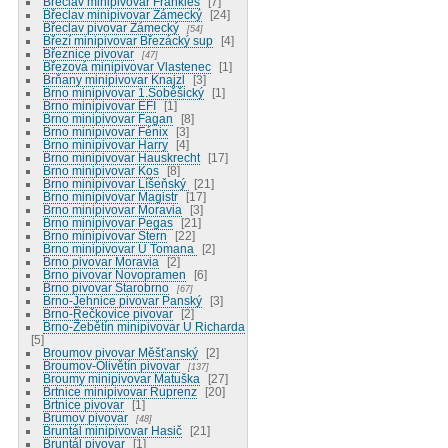
Břeclav minipivovar Frankies
7
Břeclav minipivovar Zámecký
24
Břeclav pivovar Zámecký
54
Březí minipivovar Březácký sup
4
Březnice pivovar
47
Březová minipivovar Vlastenec
1
Brňany minipivovar Knajzl
3
Brno minipivovar 1.Soběšický
1
Brno minipivovar EFI
1
Brno minipivovar Fagan
8
Brno minipivovar Fénix
3
Brno minipivovar Harry
4
Brno minipivovar Hauskrecht
17
Brno minipivovar Kos
8
Brno minipivovar Líšeňský
21
Brno minipivovar Magistr
17
Brno minipivovar Moravia
3
Brno minipivovar Pegas
21
Brno minipivovar Stern
22
Brno minipivovar U Tomana
2
Brno pivovar Moravia
2
Brno pivovar Novopramen
6
Brno pivovar Starobrno
67
Brno-Jehnice pivovar Panský
3
Brno-Řečkovice pivovar
2
Brno-Žebětín minipivovar U Richarda
5
Broumov pivovar Měšťanský
2
Broumov-Olivětín pivovar
137
Broumy minipivovar Matuška
27
Brtnice minipivovar Ruprenz
20
Brtnice pivovar
1
Brumov pivovar
48
Bruntál minipivovar Hasič
21
Bruntál pivovar
1