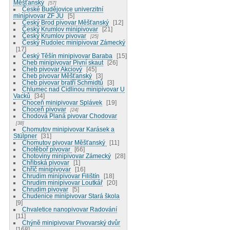
Měšťanský
57
České Budějovice univerzitní
minipivovar ZF JU
5
Český Brod pivovar Měšťanský
12
Český Krumlov minipivovar
21
Český Krumlov pivovar
25
Český Rudolec minipivovar Zámecký
17
Český Těšín minipivovar Baraba
15
Cheb minipivovar Pivní skaut
26
Cheb pivovar Akciový
45
Cheb pivovar Měšťanský
3
Cheb pivovar bratří Schmidtů
3
Chlumec nad Cidlinou minipivovar U
Vacků
34
Choceň minipivovar Splávek
19
Choceň pivovar
24
Chodová Planá pivovar Chodovar
38
Chomutov minipivovar Karásek a
Stülpner
31
Chomutov pivovar Měšťanský
11
Chotěboř pivovar
66
Chotoviny minipivovar Zámecký
28
Chřibská pivovar
1
Chříč minipivovar
16
Chrudim minipivovar Filištín
18
Chrudim minipivovar Loutkář
20
Chrudim pivovar
5
Chudenice minipivovar Stará škola
9
Chvaletice nanopivovar Radování
11
Chýně minipivovar Pivovarský dvůr
168