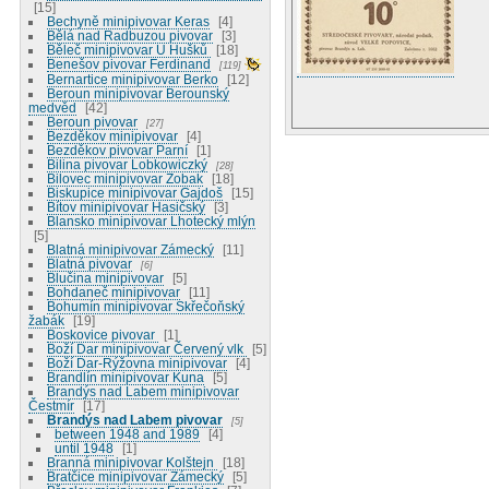
15
Bechyně minipivovar Keras
4
Bělá nad Radbuzou pivovar
3
Běleč minipivovar U Hušků
18
Benešov pivovar Ferdinand
119
Bernartice minipivovar Berko
12
Beroun minipivovar Berounský
medvěd
42
Beroun pivovar
27
Bezděkov minipivovar
4
Bezděkov pivovar Parní
1
Bilina pivovar Lobkowiczký
28
Bilovec minipivovar Zobak
18
Biskupice minipivovar Gajdoš
15
Bítov minipivovar Hasičský
3
Blansko minipivovar Lhotecký mlýn
5
Blatná minipivovar Zámecký
11
Blatná pivovar
6
Blučina minipivovar
5
Bohdaneč minipivovar
11
Bohumín minipivovar Skřečoňský
žabák
19
Boskovice pivovar
1
Boží Dar minipivovar Červený vlk
5
Boží Dar-Rýžovna minipivovar
4
Brandlín minipivovar Kuna
5
Brandýs nad Labem minipivovar
Čestmír
17
Brandýs nad Labem pivovar
5
between 1948 and 1989
4
until 1948
1
Branná minipivovar Kolštejn
18
Bratčice minipivovar Zámecký
5