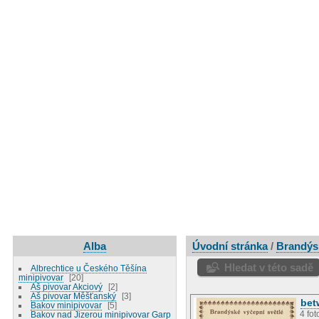
Alba
Úvodní stránka
/
Brandýs
Hledat v této sadě
Albrechtice u Českého Těšína
minipivovar
20
Aš pivovar Akciový
2
Aš pivovar Měšťanský
3
bet
Bakov minipivovar
5
4 fot
Bakov nad Jizerou minipivovar Garp