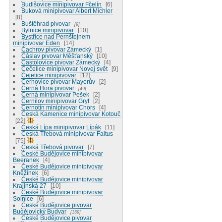
Budišovice minipivovar Fčelín
6
Buková minipivovar Albert Michler
8
Buštěhrad pivovar
9
Bylnice minipivovar
10
Bystřice nad Pernštejnem
minipivovar Eden
14
Čachrov pivovar Zámecký
1
Čáslav pivovar Měšťanský
10
Častolovice pivovar Zámecký
4
Čečelice minipivovar Novej svět
9
Čejetice minipivovar
12
Cerhovice pivovar Mayerův
2
Černá Hora pivovar
49
Černá minipivovar Pešek
2
Černilov minipivovar Gryf
2
Černotín minipivovar Chors
4
Česká Kamenice minipivovar Kotouč
22
Česká Lípa minipivovar Lípák
11
Česká Třebová minipivovar Faltus
75
Česká Třebová pivovar
7
České Budějovice minipivovar
Beeranek
4
České Budějovice minipivovar
Kněžínek
6
České Budějovice minipivovar
Krajinská 27
10
České Budějovice minipivovar
Solnice
6
České Budějovice pivovar
Budějovický Budvar
159
České Budějovice pivovar