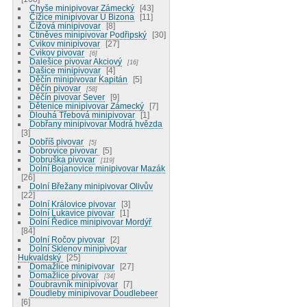
Chyše minipivovar Zámecký
43
Čížice minipivovar U Bizona
11
Čížová minipivovar
8
Ctiněves minipivovar Podřipský
30
Cvikov minipivovar
27
Cvikov pivovar
6
Dalešice pivovar Akciový
16
Dašice minipivovar
4
Děčín minipivovar Kapitán
5
Děčín pivovar
58
Děčín pivovar Sever
9
Dětenice minipivovar Zámecký
7
Dlouhá Třebová minipivovar
1
Dobřany minipivovar Modrá hvězda
3
Dobříš pivovar
5
Dobrovice pivovar
5
Dobruška pivovar
119
Dolní Bojanovice minipivovar Mazák
26
Dolní Břežany minipivovar Olivův
22
Dolní Královice pivovar
3
Dolní Lukavice pivovar
1
Dolní Ředice minipivovar Mordýř
84
Dolní Ročov pivovar
2
Dolní Sklenov minipivovar
Hukvaldský
25
Domažlice minipivovar
27
Domažlice pivovar
34
Doubravník minipivovar
7
Doudleby minipivovar Doudlebeer
6