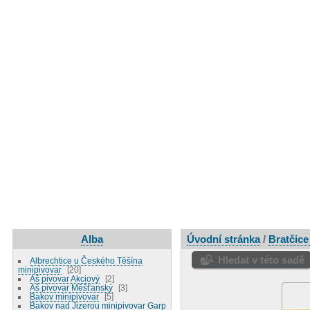
Alba
Úvodní stránka
/
Bratčice
Hledat v této sadě
Albrechtice u Českého Těšína
minipivovar
20
Aš pivovar Akciový
2
Aš pivovar Měšťanský
3
Bakov minipivovar
5
Bakov nad Jizerou minipivovar Garp