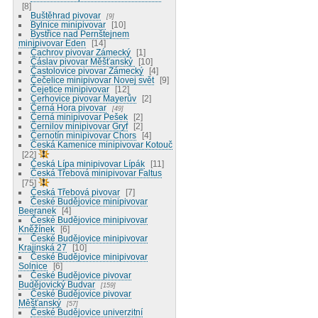
8
Buštěhrad pivovar
9
Bylnice minipivovar
10
Bystřice nad Pernštejnem
minipivovar Eden
14
Čachrov pivovar Zámecký
1
Čáslav pivovar Měšťanský
10
Častolovice pivovar Zámecký
4
Čečelice minipivovar Novej svět
9
Čejetice minipivovar
12
Cerhovice pivovar Mayerův
2
Černá Hora pivovar
49
Černá minipivovar Pešek
2
Černilov minipivovar Gryf
2
Černotín minipivovar Chors
4
Česká Kamenice minipivovar Kotouč
22
Česká Lípa minipivovar Lípák
11
Česká Třebová minipivovar Faltus
75
Česká Třebová pivovar
7
České Budějovice minipivovar
Beeranek
4
České Budějovice minipivovar
Kněžínek
6
České Budějovice minipivovar
Krajinská 27
10
České Budějovice minipivovar
Solnice
6
České Budějovice pivovar
Budějovický Budvar
159
České Budějovice pivovar
Měšťanský
57
České Budějovice univerzitní