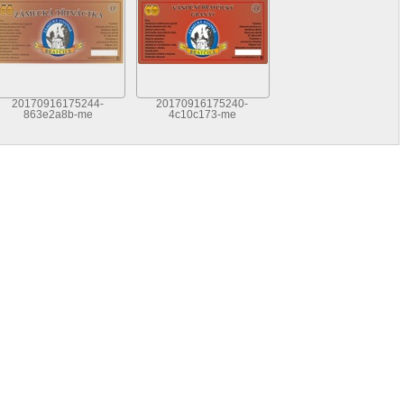
20170916175244-
20170916175240-
863e2a8b-me
4c10c173-me