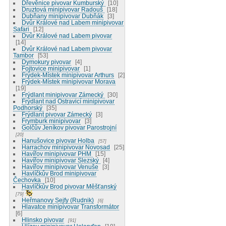
Dřevěnice pivovar Kumburský
10
Druztová minipivovar Radouš
18
Dubňany minipivovar Dubňák
3
Dvůr Králové nad Labem minipivovar
Safari
12
Dvůr Králové nad Labem pivovar
14
Dvůr Králové nad Labem pivovar
Tambor
53
Dymokury pivovar
4
Fojtovice minipivovar
1
Frýdek-Místek minipivovar Arthurs
2
Frýdek-Místek minipivovar Morava
19
Frýdlant minipivovar Zámecký
30
Frýdlant nad Ostravicí minipivovar
Podhorský
35
Frýdlant pivovar Zámecký
3
Frymburk minipivovar
3
Golčův Jeníkov pivovar Parostrojní
20
Hanušovice pivovar Holba
57
Harrachov minipivovar Novosad
25
Havířov minipivovar PHM
15
Havířov minipivovar Slezský
4
Havířov minipivovar Venuše
3
Havlíčkův Brod minipivovar
Čechovka
10
Havlíčkův Brod pivovar Měšťanský
79
Heřmanovy Sejfy (Rudnik)
6
Hlavatce minipivovar Transformátor
6
Hlinsko pivovar
91