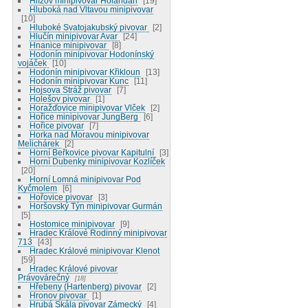
Hlízov minipivovar Holanďan
19
Hluboká nad Vltavou minipivovar
10
Hluboké Svatojakubský pivovar
2
Hlučín minipivovar Avar
24
Hnanice minipivovar
8
Hodonín minipivovar Hodonínský
vojáček
10
Hodonín minipivovar Křikloun
13
Hodonín minipivovar Kunc
11
Hojsova Stráž pivovar
7
Holešov pivovar
1
Horažďovice minipivovar Vlček
2
Hořice minipivovar JungBerg
6
Hořice pivovar
7
Horka nad Moravou minipivovar
Melichárek
2
Horní Beřkovice pivovar Kapitulní
3
Horní Dubenky minipivovar Kozlíček
20
Horní Lomná minipivovar Pod
Kyčmolem
6
Hořovice pivovar
3
Horšovský Týn minipivovar Gurmán
5
Hostomice minipivovar
9
Hradec Králové Rodinný minipivovar
713
43
Hradec Králové minipivovar Klenot
59
Hradec Králové pivovar
Právovárečný
18
Hřebeny (Hartenberg) pivovar
2
Hronov pivovar
1
Hrubá Skála pivovar Zámecký
4