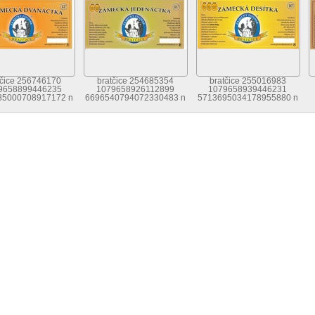
tčice 256746170
bratčice 254685354
bratčice 255016983
9658899446235
1079658926112899
1079658939446231
85000708917172 n
6696540794072330483 n
5713695034178955880 n