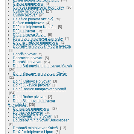
Čížová minipivovar
8
Ctiněves minipivovar Podřipský
30
Cvikov minipivovar
27
Cvikov pivovar
6
Dalešice pivovar Akciový
16
Dašice minipivovar
4
Děčín minipivovar Kapitán
5
Děčín pivovar
58
Děčín pivovar Sever
9
Dětenice minipivovar Zámecký
7
Dlouhá Třebová minipivovar
1
Dobřany minipivovar Modrá hvězda
3
Dobříš pivovar
5
Dobrovice pivovar
5
Dobruška pivovar
119
Dolní Bojanovice minipivovar Mazák
26
Dolní Břežany minipivovar Olivův
22
Dolní Královice pivovar
3
Dolní Lukavice pivovar
1
Dolní Ředice minipivovar Mordýř
84
Dolní Ročov pivovar
2
Dolní Sklenov minipivovar
Hukvaldský
25
Domažlice minipivovar
27
Domažlice pivovar
34
Doubravník minipivovar
7
Doudleby minipivovar Doudlebeer
6
Drahouš minipivovar Kokeš
13
Dražič minipivovar Lipan
6