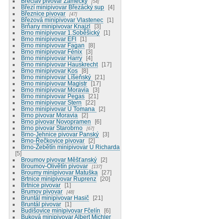
Břeclav pivovar Zámecký
54
Březí minipivovar Březácký sup
4
Březnice pivovar
47
Březová minipivovar Vlastenec
1
Brňany minipivovar Knajzl
3
Brno minipivovar 1.Soběšický
1
Brno minipivovar EFI
1
Brno minipivovar Fagan
8
Brno minipivovar Fénix
3
Brno minipivovar Harry
4
Brno minipivovar Hauskrecht
17
Brno minipivovar Kos
8
Brno minipivovar Líšeňský
21
Brno minipivovar Magistr
17
Brno minipivovar Moravia
3
Brno minipivovar Pegas
21
Brno minipivovar Stern
22
Brno minipivovar U Tomana
2
Brno pivovar Moravia
2
Brno pivovar Novopramen
6
Brno pivovar Starobrno
67
Brno-Jehnice pivovar Panský
3
Brno-Řečkovice pivovar
2
Brno-Žebětín minipivovar U Richarda
5
Broumov pivovar Měšťanský
2
Broumov-Olivětín pivovar
137
Broumy minipivovar Matuška
27
Brtnice minipivovar Ruprenz
20
Brtnice pivovar
1
Brumov pivovar
48
Bruntál minipivovar Hasič
21
Bruntál pivovar
1
Budišovice minipivovar Fčelín
6
Buková minipivovar Albert Michler