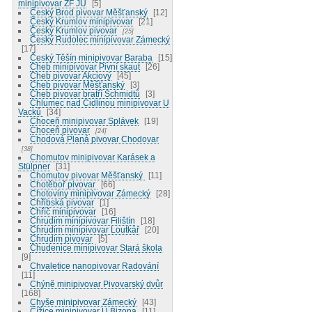
minipivovar ZF JU
5
Český Brod pivovar Měšťanský
12
Český Krumlov minipivovar
21
Český Krumlov pivovar
25
Český Rudolec minipivovar Zámecký
17
Český Těšín minipivovar Baraba
15
Cheb minipivovar Pivní skaut
26
Cheb pivovar Akciový
45
Cheb pivovar Měšťanský
3
Cheb pivovar bratří Schmidtů
3
Chlumec nad Cidlinou minipivovar U
Vacků
34
Choceň minipivovar Splávek
19
Choceň pivovar
24
Chodová Planá pivovar Chodovar
38
Chomutov minipivovar Karásek a
Stülpner
31
Chomutov pivovar Měšťanský
11
Chotěboř pivovar
66
Chotoviny minipivovar Zámecký
28
Chřibská pivovar
1
Chříč minipivovar
16
Chrudim minipivovar Filištín
18
Chrudim minipivovar Loutkář
20
Chrudim pivovar
5
Chudenice minipivovar Stará škola
9
Chvaletice nanopivovar Radování
11
Chýně minipivovar Pivovarský dvůr
168
Chyše minipivovar Zámecký
43
Čížice minipivovar U Bizona
11