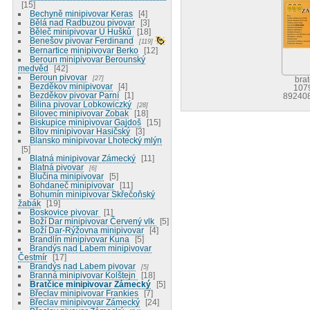
15
Bechyně minipivovar Keras
4
Bělá nad Radbuzou pivovar
3
Běleč minipivovar U Hušků
18
Benešov pivovar Ferdinand
119
Bernartice minipivovar Berko
12
Beroun minipivovar Berounský
medvěd
42
Beroun pivovar
27
bra
Bezděkov minipivovar
4
107
Bezděkov pivovar Parní
1
89240
Bilina pivovar Lobkowiczký
28
Bilovec minipivovar Zobak
18
Biskupice minipivovar Gajdoš
15
Bítov minipivovar Hasičský
3
Blansko minipivovar Lhotecký mlýn
5
Blatná minipivovar Zámecký
11
Blatná pivovar
6
Blučina minipivovar
5
Bohdaneč minipivovar
11
Bohumín minipivovar Skřečoňský
žabák
19
Boskovice pivovar
1
Boží Dar minipivovar Červený vlk
5
Boží Dar-Rýžovna minipivovar
4
Brandlín minipivovar Kuna
5
Brandýs nad Labem minipivovar
Čestmír
17
Brandýs nad Labem pivovar
5
Branná minipivovar Kolštejn
18
Bratčice minipivovar Zámecký
5
Břeclav minipivovar Frankies
7
Břeclav minipivovar Zámecký
24