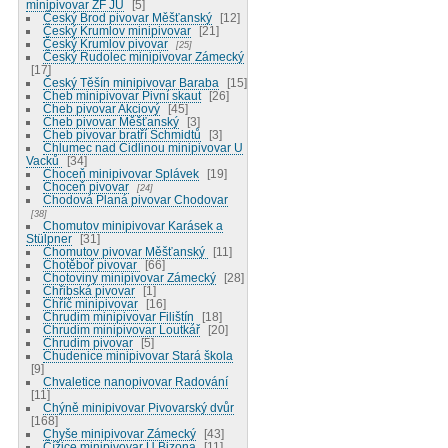
minipivovar ZF JU
5
Český Brod pivovar Měšťanský
12
Český Krumlov minipivovar
21
Český Krumlov pivovar
25
Český Rudolec minipivovar Zámecký
17
Český Těšín minipivovar Baraba
15
Cheb minipivovar Pivní skaut
26
Cheb pivovar Akciový
45
Cheb pivovar Měšťanský
3
Cheb pivovar bratří Schmidtů
3
Chlumec nad Cidlinou minipivovar U
Vacků
34
Choceň minipivovar Splávek
19
Choceň pivovar
24
Chodová Planá pivovar Chodovar
38
Chomutov minipivovar Karásek a
Stülpner
31
Chomutov pivovar Měšťanský
11
Chotěboř pivovar
66
Chotoviny minipivovar Zámecký
28
Chřibská pivovar
1
Chříč minipivovar
16
Chrudim minipivovar Filištín
18
Chrudim minipivovar Loutkář
20
Chrudim pivovar
5
Chudenice minipivovar Stará škola
9
Chvaletice nanopivovar Radování
11
Chýně minipivovar Pivovarský dvůr
168
Chyše minipivovar Zámecký
43
Čížice minipivovar U Bizona
11