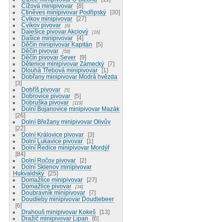
Čížová minipivovar
8
Ctiněves minipivovar Podřipský
30
Cvikov minipivovar
27
Cvikov pivovar
6
Dalešice pivovar Akciový
16
Dašice minipivovar
4
Děčín minipivovar Kapitán
5
Děčín pivovar
58
Děčín pivovar Sever
9
Dětenice minipivovar Zámecký
7
Dlouhá Třebová minipivovar
1
Dobřany minipivovar Modrá hvězda
3
Dobříš pivovar
5
Dobrovice pivovar
5
Dobruška pivovar
119
Dolní Bojanovice minipivovar Mazák
26
Dolní Břežany minipivovar Olivův
22
Dolní Královice pivovar
3
Dolní Lukavice pivovar
1
Dolní Ředice minipivovar Mordýř
84
Dolní Ročov pivovar
2
Dolní Sklenov minipivovar
Hukvaldský
25
Domažlice minipivovar
27
Domažlice pivovar
34
Doubravník minipivovar
7
Doudleby minipivovar Doudlebeer
6
Drahouš minipivovar Kokeš
13
Dražič minipivovar Lipan
6