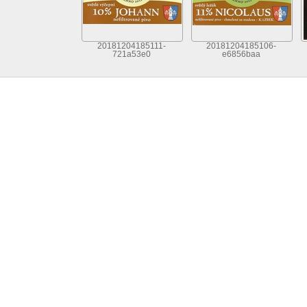
20181204185111-
20181204185106-
721a53e0
e6856baa