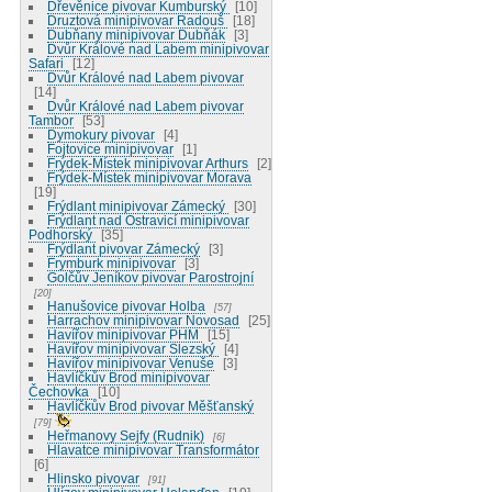
Dřevěnice pivovar Kumburský
10
Druztová minipivovar Radouš
18
Dubňany minipivovar Dubňák
3
Dvůr Králové nad Labem minipivovar
Safari
12
Dvůr Králové nad Labem pivovar
14
Dvůr Králové nad Labem pivovar
Tambor
53
Dymokury pivovar
4
Fojtovice minipivovar
1
Frýdek-Místek minipivovar Arthurs
2
Frýdek-Místek minipivovar Morava
19
Frýdlant minipivovar Zámecký
30
Frýdlant nad Ostravicí minipivovar
Podhorský
35
Frýdlant pivovar Zámecký
3
Frymburk minipivovar
3
Golčův Jeníkov pivovar Parostrojní
20
Hanušovice pivovar Holba
57
Harrachov minipivovar Novosad
25
Havířov minipivovar PHM
15
Havířov minipivovar Slezský
4
Havířov minipivovar Venuše
3
Havlíčkův Brod minipivovar
Čechovka
10
Havlíčkův Brod pivovar Měšťanský
79
Heřmanovy Sejfy (Rudnik)
6
Hlavatce minipivovar Transformátor
6
Hlinsko pivovar
91