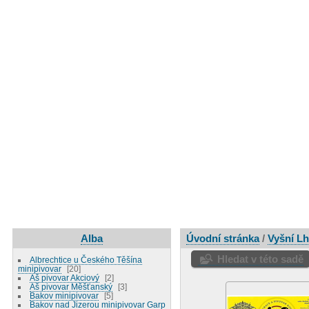
Alba
Úvodní stránka
/
Vyšní Lh
Hledat v této sadě
Albrechtice u Českého Těšína
minipivovar
20
Aš pivovar Akciový
2
Aš pivovar Měšťanský
3
Bakov minipivovar
5
Bakov nad Jizerou minipivovar Garp