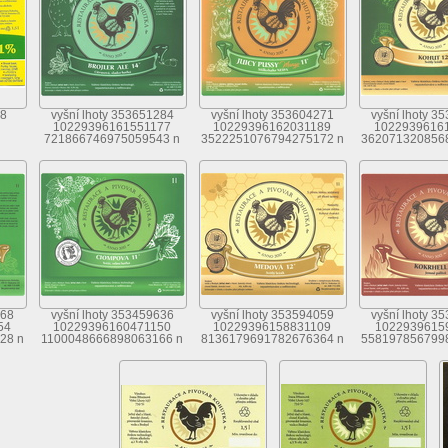
68
vyšní lhoty 353651284
vyšní lhoty 353604271
vyšní lhoty 3
10229396161551177
10229396162031189
1022939616
721866746975059543 n
3522251076794275172 n
362071320856
868
vyšní lhoty 353459636
vyšní lhoty 353594059
vyšní lhoty 3
54
10229396160471150
10229396158831109
1022939615
28 n
1100048666898063166 n
8136179691782676364 n
558197856799