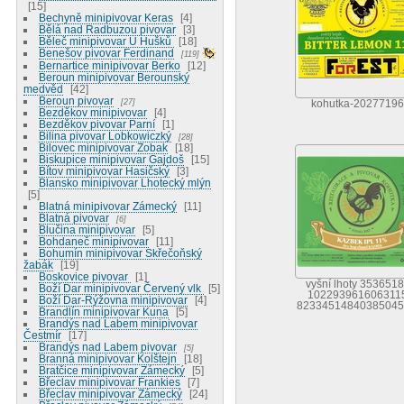
15
Bechyně minipivovar Keras
4
Bělá nad Radbuzou pivovar
3
Běleč minipivovar U Hušků
18
Benešov pivovar Ferdinand
119
Bernartice minipivovar Berko
12
Beroun minipivovar Berounský
medvěd
42
Beroun pivovar
27
kohutka-2027719
Bezděkov minipivovar
4
Bezděkov pivovar Parní
1
Bilina pivovar Lobkowiczký
28
Bilovec minipivovar Zobak
18
Biskupice minipivovar Gajdoš
15
Bítov minipivovar Hasičský
3
Blansko minipivovar Lhotecký mlýn
5
Blatná minipivovar Zámecký
11
Blatná pivovar
6
Blučina minipivovar
5
Bohdaneč minipivovar
11
Bohumín minipivovar Skřečoňský
žabák
19
Boskovice pivovar
1
vyšní lhoty 353651
Boží Dar minipivovar Červený vlk
5
102293961606311
Boží Dar-Rýžovna minipivovar
4
82334514840385045
Brandlín minipivovar Kuna
5
Brandýs nad Labem minipivovar
Čestmír
17
Brandýs nad Labem pivovar
5
Branná minipivovar Kolštejn
18
Bratčice minipivovar Zámecký
5
Břeclav minipivovar Frankies
7
Břeclav minipivovar Zámecký
24