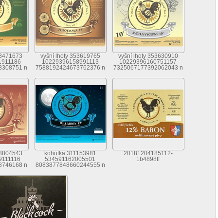
53471673
vyšní lhoty 353619765
vyšní lhoty 353630910
1911186
10229396158991113
10229396160751157
8308751 n
7588192424673762376 n
7325067177392062043 n
53804543
kohutka 311153981
20181204185112-
9111116
534591162005501
1b4898ff
8746168 n
8083877848660244555 n