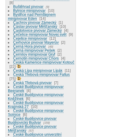
8
Buštěhrad pivovar
9
Bylnice minipivovar
10
Bystřice nad Pernštejnem
minipivovar Eden
14
Čachrov pivovar Zámecký
1
Čáslav pivovar Měšťanský
10
Častolovice pivovar Zámecký
4
Čečelice minipivovar Novej svět
9
Čejetice minipivovar
12
Cerhovice pivovar Mayerův
2
Černá Hora pivovar
49
Černá minipivovar Pešek
2
Černilov minipivovar Gryf
2
Černotín minipivovar Chors
4
Česká Kamenice minipivovar Kotouč
22
Česká Lípa minipivovar Lípák
11
Česká Třebová minipivovar Faltus
75
Česká Třebová pivovar
7
České Budějovice minipivovar
Beeranek
4
České Budějovice minipivovar
Kněžínek
6
České Budějovice minipivovar
Krajinská 27
10
České Budějovice minipivovar
Solnice
6
České Budějovice pivovar
Budějovický Budvar
159
České Budějovice pivovar
Měšťanský
57
České Budějovice univerzitní