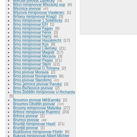
Břeclav pivovar Zámecký
54
Březí minipivovar Březácký sup
4
Březnice pivovar
47
Březová minipivovar Vlastenec
1
Brňany minipivovar Knajzl
3
Brno minipivovar 1.Soběšický
1
Brno minipivovar EFI
1
Brno minipivovar Fagan
8
Brno minipivovar Fénix
3
Brno minipivovar Harry
4
Brno minipivovar Hauskrecht
17
Brno minipivovar Kos
8
Brno minipivovar Líšeňský
21
Brno minipivovar Magistr
17
Brno minipivovar Moravia
3
Brno minipivovar Pegas
21
Brno minipivovar Stern
22
Brno minipivovar U Tomana
2
Brno pivovar Moravia
2
Brno pivovar Novopramen
6
Brno pivovar Starobrno
67
Brno-Jehnice pivovar Panský
3
Brno-Řečkovice pivovar
2
Brno-Žebětín minipivovar U Richarda
5
Broumov pivovar Měšťanský
2
Broumov-Olivětín pivovar
137
Broumy minipivovar Matuška
27
Brtnice minipivovar Ruprenz
20
Brtnice pivovar
1
Brumov pivovar
48
Bruntál minipivovar Hasič
21
Bruntál pivovar
1
Budišovice minipivovar Fčelín
6
Buková minipivovar Albert Michler