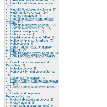
Hlízov minipivovar Holanďan
19
Hluboká nad Vltavou minipivovar
10
Hluboké Svatojakubský pivovar
2
Hlučín minipivovar Avar
24
Hnanice minipivovar
8
Hodonín minipivovar Hodonínský
vojáček
10
Hodonín minipivovar Křikloun
13
Hodonín minipivovar Kunc
11
Hojsova Stráž pivovar
7
Holešov pivovar
1
Horažďovice minipivovar Vlček
2
Hořice minipivovar JungBerg
6
Hořice pivovar
7
Horka nad Moravou minipivovar
Melichárek
2
Horní Beřkovice pivovar Kapitulní
3
Horní Dubenky minipivovar Kozlíček
20
Horní Lomná minipivovar Pod
Kyčmolem
6
Hořovice pivovar
3
Horšovský Týn minipivovar Gurmán
5
Hostomice minipivovar
9
Hradec Králové Rodinný minipivovar
713
43
Hradec Králové minipivovar Klenot
59
Hradec Králové pivovar
Právovárečný
18
Hřebeny (Hartenberg) pivovar
2
Hronov pivovar
1
Hrubá Skála pivovar Zámecký
4